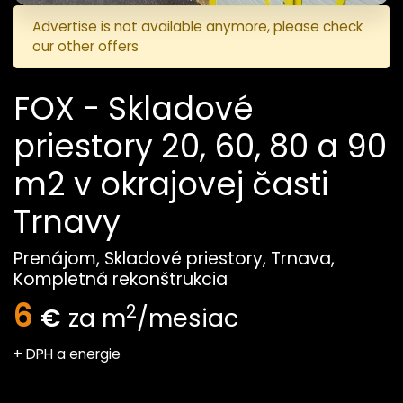
Advertise is not available anymore, please check
our other offers
FOX - Skladové
priestory 20, 60, 80 a 90
m2 v okrajovej časti
Trnavy
Prenájom, Skladové priestory, Trnava,
Kompletná rekonštrukcia
6
2
€
za m
/mesiac
+ DPH a energie