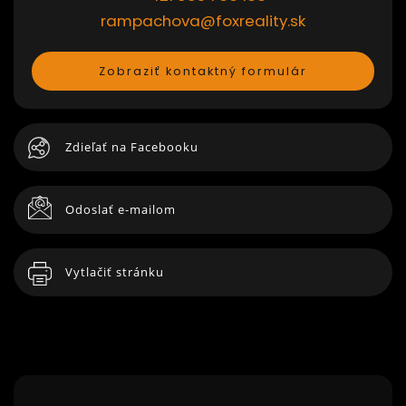
rampachova@foxreality.sk
Zobraziť kontaktný formulár
Zdieľať na Facebooku
Odoslať e-mailom
Vytlačiť stránku