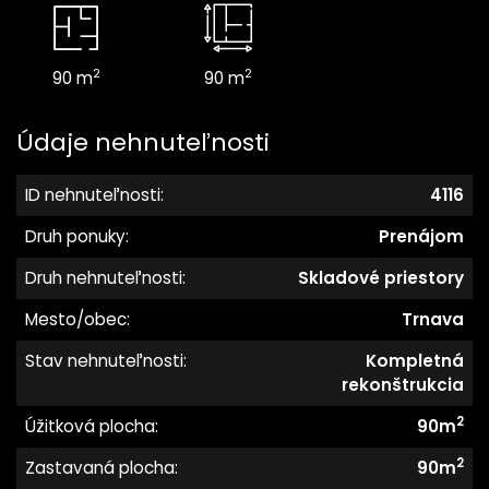
2
2
90 m
90 m
Údaje nehnuteľnosti
ID nehnuteľnosti:
4116
Druh ponuky:
Prenájom
Druh nehnuteľnosti:
Skladové priestory
Mesto/obec:
Trnava
Stav nehnuteľnosti:
Kompletná
rekonštrukcia
2
Úžitková plocha:
90m
2
Zastavaná plocha:
90m