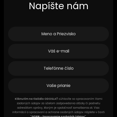
Napíšte nám
Kliknutím na tlačidlo ODOSLAŤ
súhlasíte so spracovaním Vami
zadaných údajov za účelom zodpovedania otázky či podnetu
adresátom správy, ktorým je spoločnosť iamalbania.sk. Viac
informácií o spracovaní a ochrane osobných údajov nájdete v časti
"
GDPR - Spracovanie osobných údajov
".