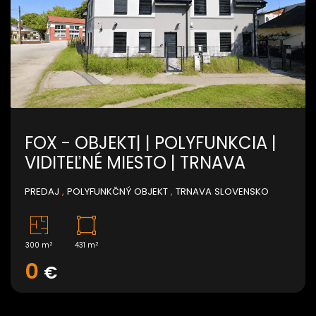
FOX - OBJEKT| | POLYFUNKCIA |
VIDITEĽNÉ MIESTO | TRNAVA
PREDAJ
,
POLYFUNKČNÝ OBJEKT
,
TRNAVA SLOVENSKO
2
2
300 m
431 m
0
€