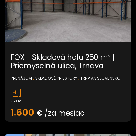
FOX - Skladová hala 250 m² |
Priemyselná ulica, Trnava
PRENÁJOM
,
SKLADOVÉ PRIESTORY
,
TRNAVA SLOVENSKO
2
250 m
1.600
€
/za mesiac