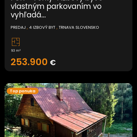
vlastným parkovaním vo
vyhľadá...
PREDAJ
,
4 IZBOVÝ BYT
,
TRNAVA SLOVENSKO
2
93 m
253.900
€
Top ponuka