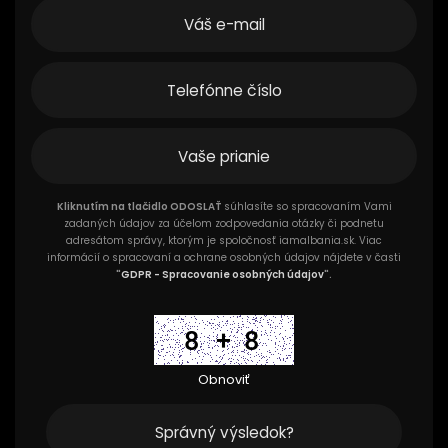
Kliknutím na tlačidlo ODOSLAŤ
súhlasíte so spracovaním Vami
zadaných údajov za účelom zodpovedania otázky či podnetu
adresátom správy, ktorým je spoločnosť iamalbania.sk. Viac
informácií o spracovaní a ochrane osobných údajov nájdete v časti
"
GDPR - Spracovanie osobných údajov
".
Obnoviť