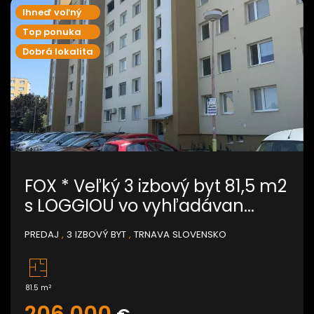
Ihneď voľný
Top ponuka
Dobrá lokalita
FOX * Veľký 3 izbový byt 81,5 m2
s LOGGIOU vo vyhľadávan...
PREDAJ
,
3 IZBOVÝ BYT
,
TRNAVA SLOVENSKO
2
81.5 m
206.000