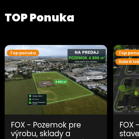
TOP Ponuka
Top ponuka
Top pon
Dobrá lok
FOX - Pozemok pre
FOX 
výrobu, sklady a
stav