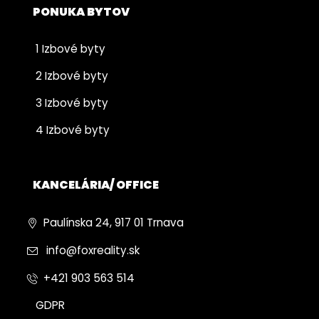
PONUKA BYTOV
1 Izbové byty
2 Izbové byty
3 Izbové byty
4 Izbové byty
KANCELÁRIA/ OFFICE
Paulínska 24, 917 01 Trnava
info@foxreality.sk
+421 903 563 514
GDPR