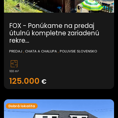
FOX - Ponúkame na predaj
útulnú kompletne zariadenú
rekre...
PREDAJ
,
CHATA A CHALUPA
,
POLUVSIE SLOVENSKO
2
100 m
125.000
€
Dobrá lokalita