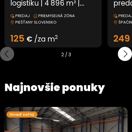
logistiku | 4 896 m² |...
preda
PREDAJ
PRIEMYSELNÁ ZÓNA
PREDA
PIEŠŤANY SLOVENSKO
ŠPAČI
125
24
2
€
/za m
2
/
3
Najnovšie ponuky
Ihneď voľný