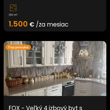
2
100 m
1.500
€
/za mesiac
Top ponuka
FOX - Veľký 4 izbový byt s