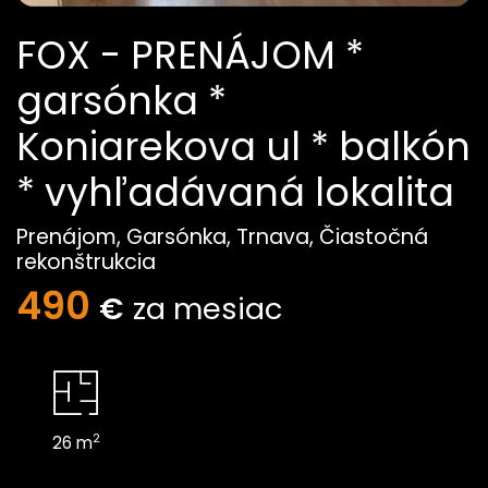
FOX - PRENÁJOM *
garsónka *
Koniarekova ul * balkón
* vyhľadávaná lokalita
Prenájom, Garsónka, Trnava, Čiastočná
rekonštrukcia
490
€
za mesiac
2
26 m