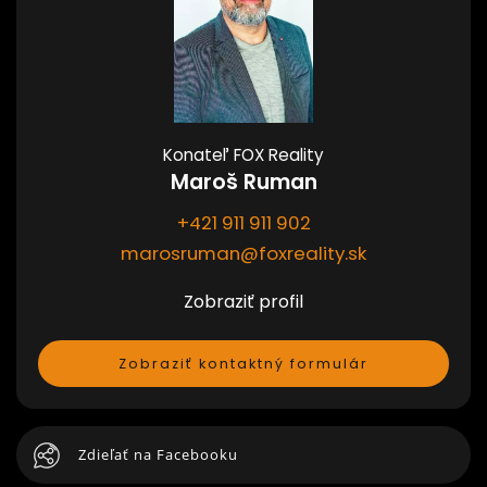
Konateľ FOX Reality
Maroš Ruman
+421 911 911 902
marosruman@foxreality.sk
Zobraziť profil
Zobraziť kontaktný formulár
Zdieľať na Facebooku