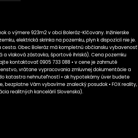
 o výmere 923m2 v obci Boleráz-Klčovany. Inžinierske
emku, elektrická skrinka na pozemku, plyn k dispozícií nie je.
ová cesta. Obec Boleráz má kompletnú občiansku vybavenosť
vá a vlaková zástavka, športové ihriská). Cena pozemku
jte kontaktovať 0905 733 088 • v cene je zahrnuté
adenstvo, vrátane vypracovania zmluvnej dokumentácie a
do katastra nehnuteľností • ak hypotekárny úver budete
rie, bezplatne Vám vybavíme znalecký posudok • FOX reality,
cia realitných kancelárií Slovenska).