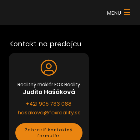
×
MENU
Kontakt na predajcu
Realitný maklér FOX Reality
Judita Hašáková
+421 905 733 088
hasakova@foxreality.sk
Zobraziť kontaktný
formulár