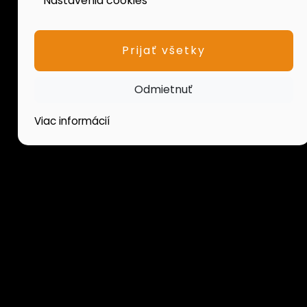
Nastavenia cookies
Prijať všetky
Odmietnuť
Viac informácií
P
FOXreality, s. r. o.
D
sprostredkovávajú predaj a
kúpu nehnuteľností,
P
prenájom bytových a