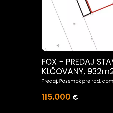
1
/
1
FOX - PREDAJ ST
KLČOVANY, 932m2,
Predaj, Pozemok pre rod. dom
115.000
€