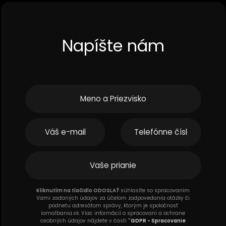
Napíšte nám
Kliknutím na tlačidlo ODOSLAŤ
súhlasíte so spracovaním
Vami zadaných údajov za účelom zodpovedania otázky či
podnetu adresátom správy, ktorým je spoločnosť
iamalbania.sk. Viac informácií o spracovaní a ochrane
osobných údajov nájdete v časti
"
GDPR - Spracovanie