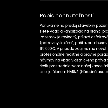
Popis nehnuteľnosti
Ponúkame na predaj stavebný pozemok
siete voda a kanalizácia na hranici poz
Pozemok je rovinatý, príjazd asfalt
(potraviny, lekáreň, pošta, autobuso
115.000€. V prípade záujmu ma neváha
profesionálne realitné a právne por
návrhov na vklad vlastníckeho práva 
riešiť prostredníctvom našej kancelá
s.r.o. je členom NARKS (Národná asociá