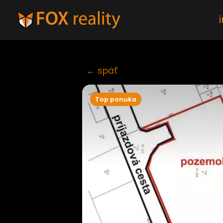
← späť
Top ponuka