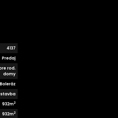
4137
Predaj
re rod.
domy
Boleráz
stavba
2
932m
2
932m