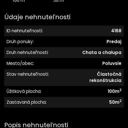
100 m
50 m
Údaje nehnuteľnosti
ID nehnuteľnosti:
4168
Druh ponuky:
Predaj
Druh nehnuteľnosti:
Chata a chalupa
Mesto/obec:
Poluvsie
Stav nehnuteľnosti:
Čiastočná
rekonštrukcia
2
Úžitková plocha:
100m
2
Zastavaná plocha:
50m
Popis nehnuteľnosti