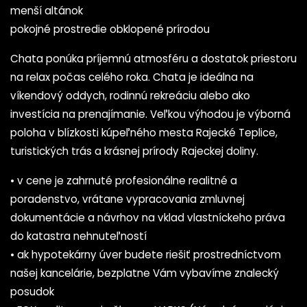
menší altánok
pokojné prostredie obklopené prírodou
Chata ponúka príjemnú atmosféru a dostatok priestoru
na relax počas celého roka. Chata je ideálna na
víkendový oddych, rodinnú rekreáciu alebo ako
investícia na prenajímanie. Veľkou výhodou je výborná
poloha v blízkosti kúpeľného mesta Rajecké Teplice,
turistických trás a krásnej prírody Rajeckej doliny.
• v cene je zahrnuté profesionálne realitné a
poradenstvo, vrátane vypracovania zmluvnej
dokumentácie a návrhov na vklad vlastníckeho práva
do katastra nehnuteľností
• ak hypotekárny úver budete riešiť prostredníctvom
našej kancelárie, bezplatne Vám vybavíme znalecký
posudok