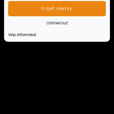
Prijať všetky
Odmietnuť
Viac informácií
PONUKA NEHNUTEĽNOSTÍ
Domy
Pozemky
Chaty
Garáže