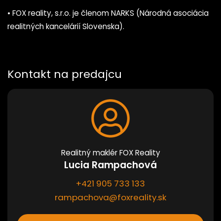
• FOX reality, s.r.o. je členom NARKS (Národná asociácia
realitných kancelárií Slovenska).
Kontakt na predajcu
Realitný maklér FOX Reality
Lucia Rampachová
+421 905 733 133
rampachova@foxreality.sk