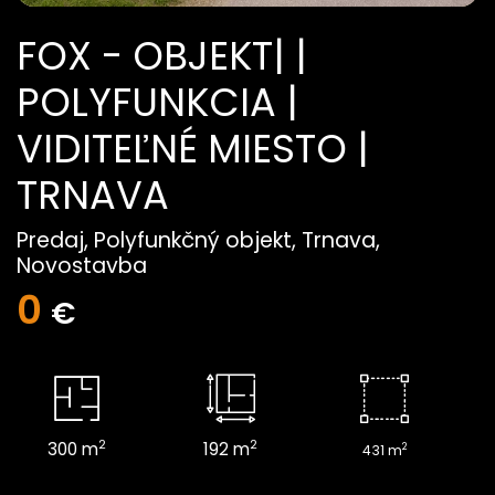
FOX - OBJEKT| |
POLYFUNKCIA |
VIDITEĽNÉ MIESTO |
TRNAVA
Predaj, Polyfunkčný objekt, Trnava,
Novostavba
0
€
2
2
300 m
192 m
2
431 m