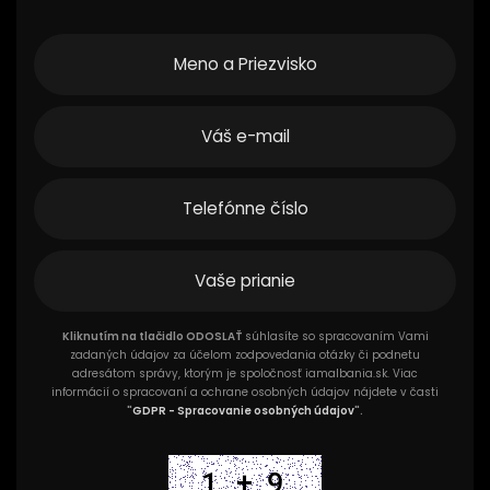
Kliknutím na tlačidlo ODOSLAŤ
súhlasíte so spracovaním Vami
zadaných údajov za účelom zodpovedania otázky či podnetu
adresátom správy, ktorým je spoločnosť iamalbania.sk. Viac
informácií o spracovaní a ochrane osobných údajov nájdete v časti
"
GDPR - Spracovanie osobných údajov
".