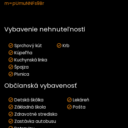
m=pUmuNNFs9Br
Vybavenie nehnuteľnosti
Sprchový kút
Krb
Kúpeľňa
Kuchynská linka
Špajza
Pivnica
Občianská vybavenosť
Detská škôlka
Lekáreň
Základná škola
Pošta
Zdravotné stredisko
Zastávka autobusu