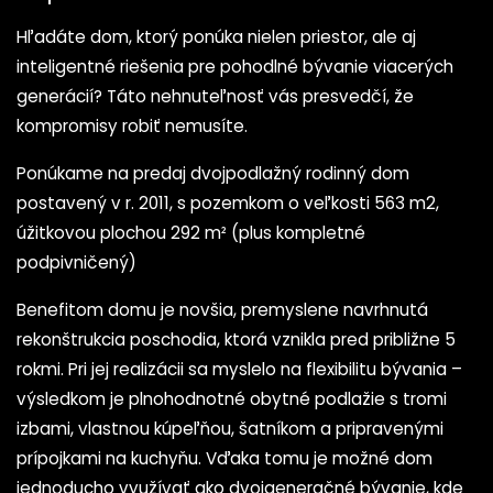
Hľadáte dom, ktorý ponúka nielen priestor, ale aj
inteligentné riešenia pre pohodlné bývanie viacerých
generácií? Táto nehnuteľnosť vás presvedčí, že
kompromisy robiť nemusíte.
Ponúkame na predaj dvojpodlažný rodinný dom
postavený v r. 2011, s pozemkom o veľkosti 563 m2,
úžitkovou plochou 292 m² (plus kompletné
podpivničený)
Benefitom domu je novšia, premyslene navrhnutá
rekonštrukcia poschodia, ktorá vznikla pred približne 5
rokmi. Pri jej realizácii sa myslelo na flexibilitu bývania –
výsledkom je plnohodnotné obytné podlažie s tromi
izbami, vlastnou kúpeľňou, šatníkom a pripravenými
prípojkami na kuchyňu. Vďaka tomu je možné dom
jednoducho využívať ako dvojgeneračné bývanie, kde