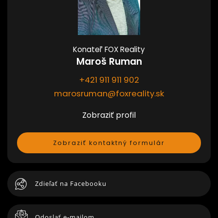
Konateľ FOX Reality
Maroš Ruman
+421 911 911 902
marosruman@foxreality.sk
Zobraziť profil
Zobraziť kontaktný formulár
Zdieľať na Facebooku
Odoslať e-mailom