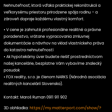
Nehnuteľnosť, ktorá vďaka praktickej rekonštrukcii a
veľkorysému priestoru prirodzene spája rodinu – a
zároveň dopraje každému vlastný komfort.
• V cene je zahrnuté profesionálne realitné a právne
poradenstvo, vrátane vypracovania zmluvnej
dokumentácie a návrhov na vklad vlastníckeho práva
do katastra nehnuteľností
• Ak hypotekárny úver budete riešiť prostredníctvom
našej kancelárie, bezplatne Vám vybavíme znalecký
posudok
• FOX reality, s.r.o. je členom NARKS (Národná asociácia
realitných kancelárií Slovenska).
Kontakt: Maroš Ruman 0911 911 902
https://my.matterport.com/show/?
3D obhliadka: