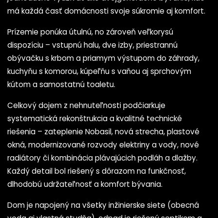
má každá časť domácnosti svoje súkromie aj komfort.
Prízemie ponúka útulnú, no zároveň veľkorysú
dispozíciu – vstupnú halu, dve izby, priestrannú
obývačku s krbom a priamym výstupom do záhrady,
kuchyňu s komorou, kúpeľňu s vaňou aj sprchovým
kútom a samostatnú toaletu.
Celkový dojem z nehnuteľnosti podčiarkuje
systematická rekonštrukcia a kvalitné technické
riešenia – zateplenie Nobasil, nová strecha, plastové
okná, modernizované rozvody elektriny a vody, nové
radiátory či kombinácia plávajúcich podláh a dlažby.
Každý detail bol riešený s dôrazom na funkčnosť,
dlhodobú udržateľnosť a komfort bývania.
Dom je napojený na všetky inžinierske siete (obecná