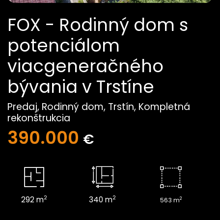
FOX - Rodinný dom s
potenciálom
viacgeneračného
bývania v Trstíne
Predaj, Rodinný dom, Trstín, Kompletná
rekonštrukcia
390.000
€
2
2
292 m
340 m
2
563 m