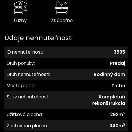
6 Izby
2 Kúpeľne
Údaje nehnuteľnosti
ID nehnuteľnosti:
3595
Druh ponuky:
Predaj
Druh nehnuteľnosti:
Rodinný dom
Mesto/obec:
Trstín
Stav nehnuteľnosti:
Kompletná
rekonštrukcia
2
Úžitková plocha:
292m
2
Zastavaná plocha:
340m