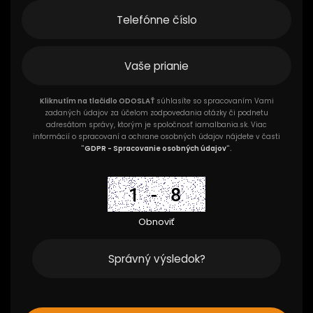
Kliknutím na tlačidlo ODOSLAŤ
súhlasíte so spracovaním Vami
zadaných údajov za účelom zodpovedania otázky či podnetu
adresátom správy, ktorým je spoločnosť iamalbania.sk. Viac
informácií o spracovaní a ochrane osobných údajov nájdete v časti
"
GDPR - Spracovanie osobných údajov
".
Obnoviť