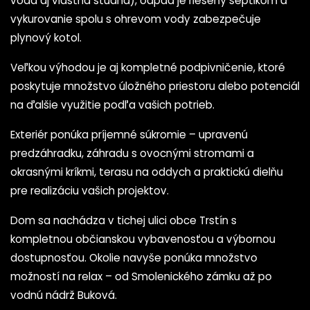
voda aj vlastná studňa), odpad je riešený septikom a
vykurovanie spolu s ohrevom vody zabezpečuje
plynový kotol.
Veľkou výhodou je aj kompletné podpivničenie, ktoré
poskytuje množstvo úložného priestoru alebo potenciál
na ďalšie využitie podľa vašich potrieb.
Exteriér ponúka príjemné súkromie – upravenú
predzáhradku, záhradu s ovocnými stromami a
okrasnými kríkmi, terasu na oddych a praktickú dielňu
pre realizáciu vašich projektov.
Dom sa nachádza v tichej ulici obce Trstín s
kompletnou občianskou vybavenosťou a výbornou
dostupnosťou. Okolie navyše ponúka množstvo
možností na relax – od Smolenického zámku až po
vodnú nádrž Buková.