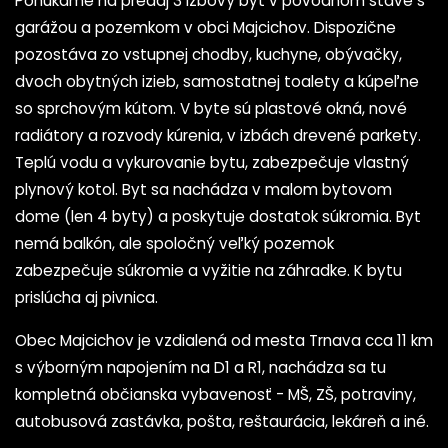
Ponúkame na predaj 3 izbový byt v pôvodnom stave s
garážou a pozemkom v obci Majcichov. Dispozične
pozostáva zo vstupnej chodby, kuchyne, obývačky,
dvoch obytných izieb, samostatnej toalety a kúpeľne
so sprchovým kútom. V byte sú plastové okná, nové
radiátory a rozvody kúrenia, v izbách drevené parkety.
Teplú vodu a vykurovanie bytu, zabezpečuje vlastný
plynový kotol. Byt sa nachádza v malom bytovom
dome (len 4 byty) a poskytuje dostatok súkromia. Byt
nemá balkón, ale spoločný veľký pozemok
zabezpečuje súkromie a vyžitie na záhradke. K bytu
prislúcha aj pivnica.
Obec Majcichov je vzdialená od mesta Trnava cca 11 km
s výborným napojením na D1 a R1, nachádza sa tu
kompletná občianska vybavenosť - MŠ, ZŠ, potraviny,
autobusová zastávka, pošta, reštaurácia, lekáreň a iné.