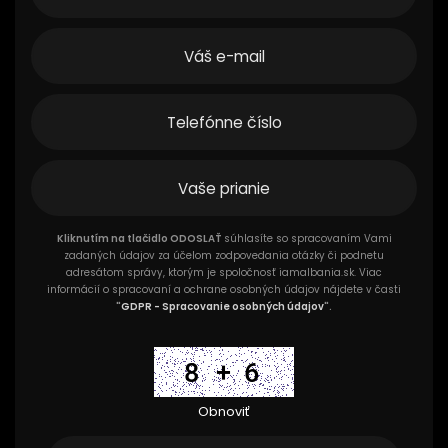
Kliknutím na tlačidlo ODOSLAŤ
súhlasíte so spracovaním Vami
zadaných údajov za účelom zodpovedania otázky či podnetu
adresátom správy, ktorým je spoločnosť iamalbania.sk. Viac
informácií o spracovaní a ochrane osobných údajov nájdete v časti
"
GDPR - Spracovanie osobných údajov
".
Obnoviť