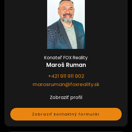
Konateľ FOX Reality
Maroš Ruman
+421 911 911 902
marosruman@foxreality.sk
Zobraziť profil
Zobraziť kontaktný formulár