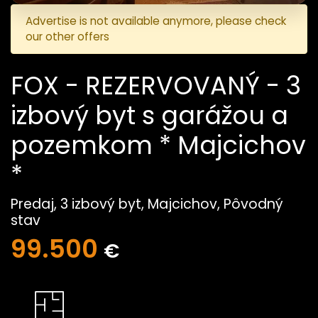
Advertise is not available anymore, please check
our other offers
FOX - REZERVOVANÝ - 3
izbový byt s garážou a
pozemkom * Majcichov
*
Predaj, 3 izbový byt, Majcichov, Pôvodný
stav
99.500
€