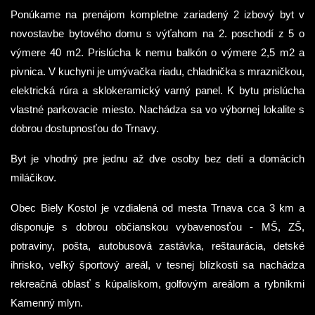
Ponúkame na prenájom kompletne zariadený 2 izbový byt v
novostavbe bytového domu s výťahom na 2. poschodí z 5 o
výmere 40 m2. Prislúcha k nemu balkón o výmere 2,5 m2 a
pivnica. V kuchyni je umývačka riadu, chladnička s mrazničkou,
elektrická rúra a sklokeramický varný panel. K bytu prislúcha
vlastné parkovacie miesto. Nachádza sa vo výbornej lokalite s
dobrou dostupnosťou do Trnavy.
Byt je vhodný pre jednu až dve osoby bez detí a domácich
miláčikov.
Obec Biely Kostol je vzdialená od mesta Trnava cca 3 km a
disponuje s dobrou občianskou vybavenosťou - MŠ, ZŠ,
potraviny, pošta, autobusová zastávka, reštaurácia, detské
ihrisko, veľký športový areál, v tesnej blízkosti sa nachádza
rekreačná oblasť s kúpaliskom, golfovým areálom a rybníkmi
Kamenný mlyn.