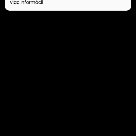
Viac informácií
PONUKA NEHNUTEĽNOSTÍ
Domy
Pozemky
Chaty
Garáže
PONUKA BYTOV
1 Izbové byty
2 Izbové byty