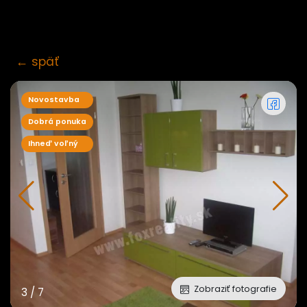
×
← späť
Novostavba
Dobrá ponuka
Ihneď voľný
Zobraziť fotografie
Zobraziť fotografie
Zobraziť fotografie
3
/
7