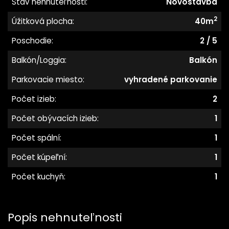
Stav nehnuteľnosti:
Novostavba
2
Úžitková plocha:
40m
Poschodie:
2 / 5
Balkón/Loggia:
Balkón
Parkovacie miesto:
vyhradené parkovanie
Počet izieb:
2
Počet obývacích izieb:
1
Počet spální:
1
Počet kúpeľní:
1
Počet kuchyň:
1
Popis nehnuteľnosti