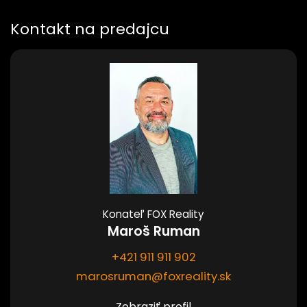
Kontakt na predajcu
Konateľ FOX Reality
Maroš Ruman
+421 911 911 902
marosruman@foxreality.sk
Zobraziť profil